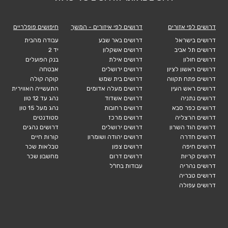
דרושים לפי אזורים
דרושים לפי איזורים - המשך
חיפושים פופלריים
דרושים בישראל
דרושים באר שבע
עבודה מהבית
דרושים תל אביב
דרושים אשקלון
יד 2
דרושים חולון
דרושים אילת
בנק הפועלים
דרושים ראשון לציון
דרושים ירושלים
אבטחה
דרושים פתח תקווה
דרושים בית שמש
קוקה קולה
דרושים ראש העין
דרושים מעלה אדומים
התעשייה האווירית
דרושים נתניה
דרושים אשדוד
נהג עד 12 טון
דרושים כפר סבא
דרושים רחובות
נהג מעל 15 טון
דרושים הרצליה
דרושים מרכז
סטודנטים
דרושים הוד השרון
דרושים ירושלים
דרושים נהגים
דרושים חדרה
דרושים יהודה ושומרון
קורות חיים
דרושים חיפה
דרושים צפון
טבלאות שכר
דרושים קריות
דרושים דרום
מחשבון שכר
דרושים נהריה
עבודות בחו"ל
דרושים טבריה
דרושים עפולה