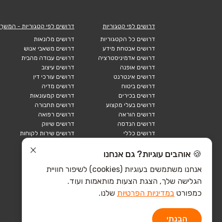
דרושים לפי קטגוריות
דרושים לפי קטגוריות - המשך
דרושים כל הקטגוריות
דרושים מלונאות
דרושים אבטחת מידע
דרושים משאבי אנוש
דרושים אדמיניסטרציה
דרושים עבודה מהבית
דרושים אופנה
דרושים עיצוב
דרושים אינטרנט
דרושים עורכי דין
דרושים ביטוח
דרושים מדיה
דרושים בכירים
דרושים קמעונאות
דרושים בעלי מקצוע
דרושים תחבורה
דרושים הוראה
דרושים רפואה
דרושים הנדסה
דרושים שיווק
דרושים כללי
דרושים שירות לקוחות
דרושים כספים
דרושים אבטחה
דרושים לוגיסטיקה
דרושים תיירות
🍪 אוהבים עוגיות? גם אנחנו
דרושים ביוטק
דרושים תעשייה
אנחנו משתמשים בעוגיות (cookies) לשיפור חוויית
דרושים מכירות
הייטק כללי
הגלישה שלך, הצגת הצעות מותאמות ועוד.
הייטק חומרה
הייטק תוכנה
כמפורט
במדיניות הפרטיות
שלנו.
הבנתי