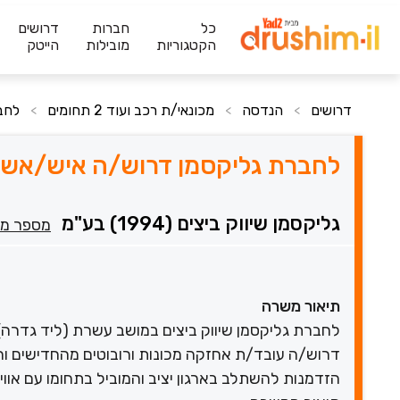
כל
חברות
דרושים
הקטגוריות
מובילות
הייטק
דרושים
הנדסה
מכונאי/ת רכב ועוד 2 תחומים
לחב
>
>
>
לחברת גליקסמן דרוש/ה איש/אשת 
גליקסמן שיווק ביצים (1994) בע"מ
מספר מק
תיאור משרה
לחברת גליקסמן שיווק ביצים במושב עשרת (ליד גדרה)
דרוש/ה עובד/ת אחזקה מכונות ורובוטים מהחדישים וה
הזדמנות להשתלב בארגון יציב והמוביל בתחומו עם אוו