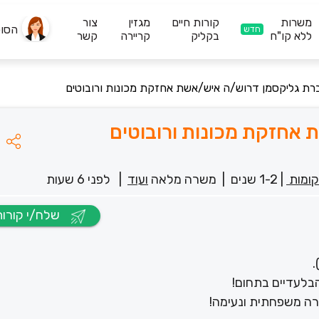
משרות
קורות חיים
מגזין
צור
הסו
חדש
ללא קו"ח
בקליק
קריירה
קשר
רת גליקסמן דרוש/ה איש/אשת אחזקת מכונות ורובוטים
אחזקת מכונות ורובוטים
ומות
|
1-2 שנים
|
משרה מלאה
ועוד
|
לפני 6 שעות
שלח/י קורות חיים
.
בלעדיים בתחום!
ירה משפחתית ונעימה!