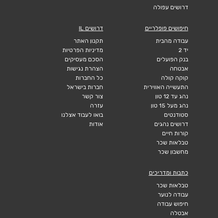
דרושים עפולה
חיפושים פופלריים
דרושים IL
עבודה מהבית
תקנון האתר
יד 2
מדיניות הפרטיות
בנק הפועלים
הסכם מעסיקים
אבטחה
הצהרת נגישות
קוקה קולה
כל החברות
התעשייה האווירית
חברות בישראל
נהג עד 12 טון
צור קשר
נהג מעל 15 טון
עזרה
סטודנטים
בואו לעבוד אצלנו
דרושים נהגים
אודות
קורות חיים
טבלאות שכר
מחשבון שכר
כתבות ומדריכים
טבלאות שכר
עבודה לנוער
חיפוש עבודה
אבטלה