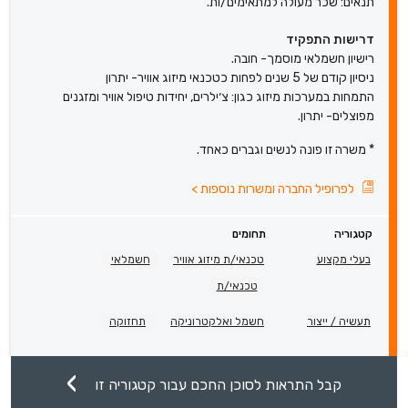
תנאים: שכר מעולה למתאימים/ות.
דרישות התפקיד
רישיון חשמלאי מוסמך- חובה.
ניסיון קודם של 5 שנים לפחות כטכנאי מיזוג אוויר- יתרון
התמחות במערכות מיזוג כגון: צ׳ילרים, יחידות טיפול אוויר ומזגנים
מפוצלים- יתרון.
* משרה זו פונה לנשים וגברים כאחד.
לפרופיל החברה ומשרות נוספות
>
קטגוריה
תחומים
בעלי מקצוע
טכנאי/ת מיזוג אוויר
חשמלאי
טכנאי/ת
תעשיה / ייצור
חשמל ואלקטרוניקה
תחזוקה
קבל התראות לסוכן החכם עבור קטגוריה זו