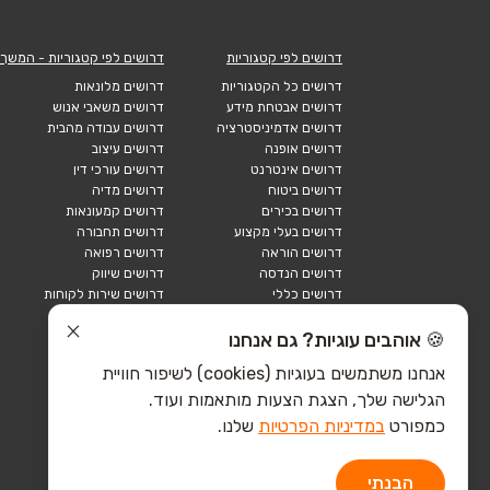
דרושים לפי קטגוריות
דרושים לפי קטגוריות - המשך
דרושים כל הקטגוריות
דרושים מלונאות
דרושים אבטחת מידע
דרושים משאבי אנוש
דרושים אדמיניסטרציה
דרושים עבודה מהבית
דרושים אופנה
דרושים עיצוב
דרושים אינטרנט
דרושים עורכי דין
דרושים ביטוח
דרושים מדיה
דרושים בכירים
דרושים קמעונאות
דרושים בעלי מקצוע
דרושים תחבורה
דרושים הוראה
דרושים רפואה
דרושים הנדסה
דרושים שיווק
דרושים כללי
דרושים שירות לקוחות
דרושים כספים
דרושים אבטחה
דרושים לוגיסטיקה
דרושים תיירות
🍪 אוהבים עוגיות? גם אנחנו
דרושים ביוטק
דרושים תעשייה
אנחנו משתמשים בעוגיות (cookies) לשיפור חוויית
דרושים מכירות
הייטק כללי
הגלישה שלך, הצגת הצעות מותאמות ועוד.
הייטק חומרה
הייטק תוכנה
כמפורט
במדיניות הפרטיות
שלנו.
הבנתי