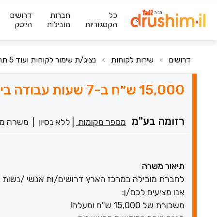
כל
חברות
דרושים
הקטגוריות
מובילות
הייטק
דרושים
שירות לקוחות
נציג/ת שימור לקוחות ועוד 5 תחומים
>
>
15,000 ש״ח ב-7 שעות עבודה ביום! מכירות בחברת ביטוח
רזומה בע"מ
מספר מקומות
|
ללא נסיון
|
משרה מ
תיאור משרה
לחברת מובילה במרכז הארץ דרושים/ות אנשי /נשות מכ
אנו מציעים לכם/ן:
משכורת של 15,000 ש"ח ומעלה!