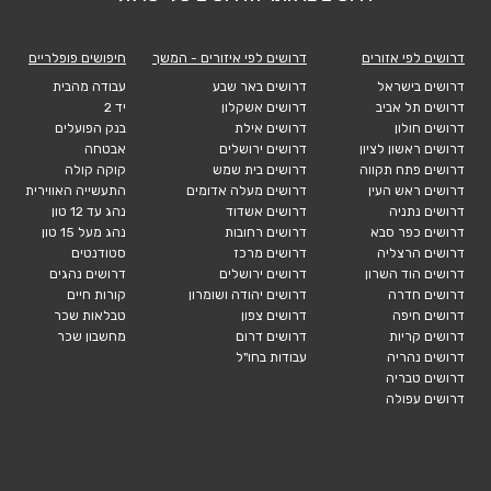
דרושים לפי אזורים
דרושים לפי איזורים - המשך
חיפושים פופלריים
דרושים בישראל
דרושים באר שבע
עבודה מהבית
דרושים תל אביב
דרושים אשקלון
יד 2
דרושים חולון
דרושים אילת
בנק הפועלים
דרושים ראשון לציון
דרושים ירושלים
אבטחה
דרושים פתח תקווה
דרושים בית שמש
קוקה קולה
דרושים ראש העין
דרושים מעלה אדומים
התעשייה האווירית
דרושים נתניה
דרושים אשדוד
נהג עד 12 טון
דרושים כפר סבא
דרושים רחובות
נהג מעל 15 טון
דרושים הרצליה
דרושים מרכז
סטודנטים
דרושים הוד השרון
דרושים ירושלים
דרושים נהגים
דרושים חדרה
דרושים יהודה ושומרון
קורות חיים
דרושים חיפה
דרושים צפון
טבלאות שכר
דרושים קריות
דרושים דרום
מחשבון שכר
דרושים נהריה
עבודות בחו"ל
דרושים טבריה
דרושים עפולה