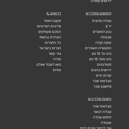
דרושים עפולה
חיפושים פופלריים
דרושים IL
עבודה מהבית
תקנון האתר
יד 2
מדיניות הפרטיות
בנק הפועלים
הסכם מעסיקים
אבטחה
הצהרת נגישות
קוקה קולה
כל החברות
התעשייה האווירית
חברות בישראל
נהג עד 12 טון
צור קשר
נהג מעל 15 טון
עזרה
סטודנטים
בואו לעבוד אצלנו
דרושים נהגים
אודות
קורות חיים
טבלאות שכר
מחשבון שכר
כתבות ומדריכים
טבלאות שכר
עבודה לנוער
חיפוש עבודה
אבטלה
איך לכתוב קורות חיים