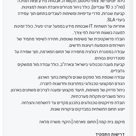
ניהול יומיומי של צוותי סיסטם, תקשורת, אבטחת מידע וצוות תמיכה
(סה"כ כ 10 עובדים), כולל ניהול מנהלים והובלת הצוות למצוינות.
קביעת שגרות, סדרי עדיפויות ומשימות לעובדים בתחום תוך עמידה
ביעדי SLA.
אחריות על תשתיות IT ואבטחת מידע במפעל יצרני פעיל, כולל זמינות
למענה בשעות חריגות לפי צורך.
הובלה פרואקטיבית של משימות שוטפות, חתירה לשיפור מתמיד של
השירותים והטמעת רעיונות חדשים.
עבודה במסגרת רגולציה מחמירה של תחום הפארמה, תוך שמירה על
סטנדרטים גבוהים.
קביעת מענה טכנולוגי בישראל ובארה"ב, כולל עבודה מול ממשקים
גלובליים.
עבודה שוטפת מול ספקים שונים ולקוחות בתוך הארגון.
הגורם המקצועי טכנולוגי בפתרונות וחדשנות לחברה.
ניהול מדויק של משימות, תיעוד מקצועי ומענה לצרכים משתנים בארגון.
ניהול משברים ותקלות מערכתיות.
הובלת פרויקטים טכנולוגים בתכנון מקדים עד להשלמה והצלחה.
ייצוג תחום התשתיות במבדקים וביקורות שונות.
מיקום: בית קמה | תחום: פארמה | היקף: משרה מלאה
דרישות התפקיד