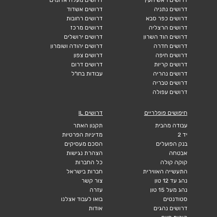
דרושים נתניה
דרושים אשדוד
דרושים כפר סבא
דרושים רחובות
דרושים הרצליה
דרושים מרכז
דרושים הוד השרון
דרושים ירושלים
דרושים חדרה
דרושים יהודה ושומרון
דרושים חיפה
דרושים צפון
דרושים קריות
דרושים דרום
דרושים נהריה
עבודות בחו"ל
דרושים טבריה
דרושים עפולה
חיפושים פופלריים
דרושים IL
עבודה מהבית
תקנון האתר
יד 2
מדיניות הפרטיות
בנק הפועלים
הסכם מעסיקים
אבטחה
הצהרת נגישות
קוקה קולה
כל החברות
התעשייה האווירית
חברות בישראל
נהג עד 12 טון
צור קשר
נהג מעל 15 טון
עזרה
סטודנטים
בואו לעבוד אצלנו
דרושים נהגים
אודות