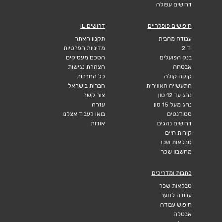
דרושים עפולה
חיפושים פופלריים
דרושים IL
עבודה מהבית
תקנון האתר
יד 2
מדיניות הפרטיות
בנק הפועלים
הסכם מעסיקים
אבטחה
הצהרת נגישות
קוקה קולה
כל החברות
התעשייה האווירית
חברות בישראל
נהג עד 12 טון
צור קשר
נהג מעל 15 טון
עזרה
סטודנטים
בואו לעבוד אצלנו
דרושים נהגים
אודות
קורות חיים
טבלאות שכר
מחשבון שכר
כתבות ומדריכים
טבלאות שכר
עבודה לנוער
חיפוש עבודה
אבטלה