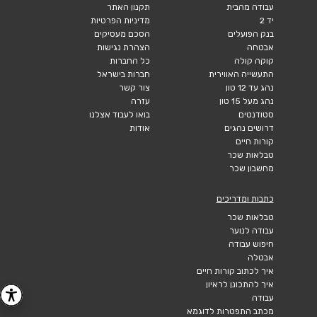
עבודה מהבית
תקנון האתר
יד 2
מדיניות הפרטיות
בנק הפועלים
הסכם מעסיקים
אבטחה
הצהרת נגישות
קוקה קולה
כל החברות
התעשייה האווירית
חברות בישראל
נהג עד 12 טון
צור קשר
נהג מעל 15 טון
עזרה
סטודנטים
בואו לעבוד אצלנו
דרושים נהגים
אודות
קורות חיים
טבלאות שכר
מחשבון שכר
כתבות ומדריכים
טבלאות שכר
עבודה לנוער
חיפוש עבודה
אבטלה
איך לכתוב קורות חיים
איך להתכונן לראיון
עבודה
מכתב התפטרות לדוגמא