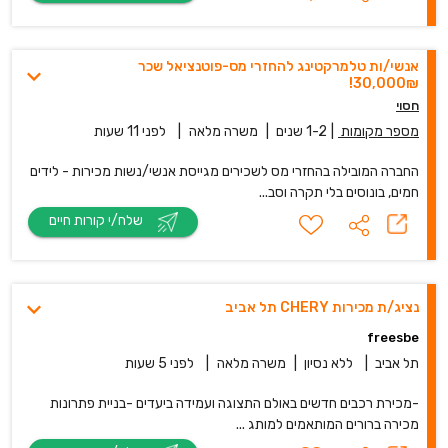
אנשי/ות טלמרקטינג להחזרי מס-פוטנציאל שכר
30,000₪!
חסוי
מספר מקומות
|
1-2 שנים
|
משרה מלאה
|
לפני 11 שעות
החברה המובילה בהחזרי מס לשכירים מגייסת אנשי/נשות מכירות - לידים
חמים, בונוסים בלי תקרה וסב...
שלח/י קורות חיים
נציג/ת מכירות CHERY תל אביב
freesbe
תל אביב
|
ללא נסיון
|
משרה מלאה
|
לפני 5 שעות
-מכירת רכבים חדשים באולם התצוגה ועמידה ביעדים -בניית פתרונות
מכירה ברורים המותאמים למותג ...