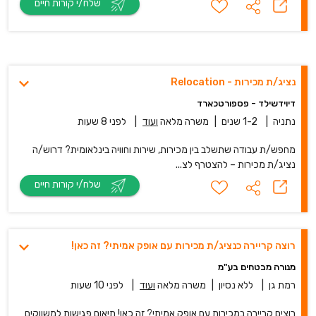
שלח/י קורות חיים
נציג/ת מכירות - Relocation
דיוידשילד - פספורטכארד
נתניה
|
1-2 שנים
|
משרה מלאה
ועוד
|
לפני 8 שעות
מחפש/ת עבודה שתשלב בין מכירות, שירות וחוויה בינלאומית? דרוש/ה
נציג/ת מכירות – להצטרף לצ...
שלח/י קורות חיים
רוצה קריירה כנציג/ת מכירות עם אופק אמיתי? זה כאן!
מנורה מבטחים בע"מ
רמת גן
|
ללא נסיון
|
משרה מלאה
ועוד
|
לפני 10 שעות
רוצים קריירה במכירות עם אופק אמיתי? זה כאן! תיאום פגישות למשווקים