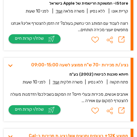
iStore- המשווקת הרישמית של Apple בישראל
קריית אונו
|
ללא נסיון
|
משרה מלאה
ועוד
|
לפני 10 שעות
רוצה לעבוד עם המותג הכי נחשק בעולם? זה הזמן להצטרף אלינו! אנחנו
מחפשים יועצי מכירה תותחים...
שלח/י קורות חיים
נציג/ת מכירות -70 ש"ח ממוצע לשעה 09:00-15:00
חיותא סוכנות לביטוח (2002) בע"מ
פתח תקווה
|
ללא נסיון
|
משרה חלקית
ועוד
|
לפני 10 שעות
אוהבים אנשים, מכירות ובעלי חיים? זה המקום בשבילכם! הזדמנות מעולה
להצטרף למקום עם אווירה ...
שלח/י קורות חיים
ממוצע 12K+ בונוסים ותנאים אש! נציג.ת מכירות ב-Cal