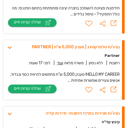
הזדמנות מצוינת להשתלב בחברה יציבה ומתפתחת בתחום הפיננסי. מה
כולל התפקיד? • טיפול בלידים ...
שלח/י קורות חיים
נציג/ת טלמרקטינג | מענק 5,000 ש"ח | PARTNER
Partner
רחובות
|
ללא נסיון
|
משרה מלאה
ועוד
|
לפני 17 שעות
HELLO MY CAREER! מענק 5,000 ש"ח מחפשים להרוויח כסף ובגדול,
אנשים צעירים ואפשרות אמיתית ...
שלח/י קורות חיים
נציג/ת מכירות במרכז הזמנות- תיירות קליה
קיבוץ קלי"ה