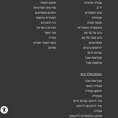
עבודה מהבית
תקנון האתר
יד 2
מדיניות הפרטיות
בנק הפועלים
הסכם מעסיקים
אבטחה
הצהרת נגישות
קוקה קולה
כל החברות
התעשייה האווירית
חברות בישראל
נהג עד 12 טון
צור קשר
נהג מעל 15 טון
עזרה
סטודנטים
בואו לעבוד אצלנו
דרושים נהגים
אודות
קורות חיים
טבלאות שכר
מחשבון שכר
כתבות ומדריכים
טבלאות שכר
עבודה לנוער
חיפוש עבודה
אבטלה
איך לכתוב קורות חיים
איך להתכונן לראיון
עבודה
מכתב התפטרות לדוגמא