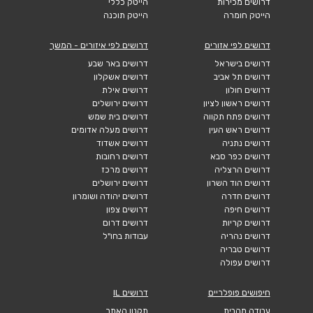
דרושים מכירות
הייטק כללי
הייטק חומרה
הייטק תוכנה
דרושים לפי אזורים
דרושים לפי איזורים - המשך
דרושים בישראל
דרושים באר שבע
דרושים תל אביב
דרושים אשקלון
דרושים חולון
דרושים אילת
דרושים ראשון לציון
דרושים ירושלים
דרושים פתח תקווה
דרושים בית שמש
דרושים ראש העין
דרושים מעלה אדומים
דרושים נתניה
דרושים אשדוד
דרושים כפר סבא
דרושים רחובות
דרושים הרצליה
דרושים מרכז
דרושים הוד השרון
דרושים ירושלים
דרושים חדרה
דרושים יהודה ושומרון
דרושים חיפה
דרושים צפון
דרושים קריות
דרושים דרום
דרושים נהריה
עבודות בחו"ל
דרושים טבריה
דרושים עפולה
חיפושים פופלריים
דרושים IL
עבודה מהבית
תקנון האתר