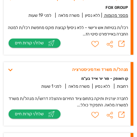
FOX GROUP
מספר מקומות
|
ללא נסיון
|
משרה מלאה
|
לפני 19 שעות
רכז/ת בטיחות אש ורישוי – ללא ניסיון! קבוצת פוקס מחפשת רכז/ת למטה
החברה באיירפורט סיטי הז...
שלח/י קורות חיים
מנהל/ת משרד ואדמיניסטרציה
קו האופק - פור יור אייד בע"מ
רחובות
|
ללא נסיון
|
משרה מלאה
|
לפני 1 שעות
לחברה יצרנית ותיקה בתחום ציוד החירום וההצלה דרוש/ה מנהל/ת משרד
למשרה מלאה. התפקיד כולל:...
שלח/י קורות חיים