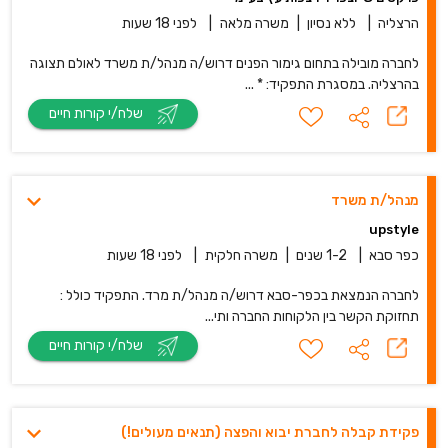
הרצליה
|
ללא נסיון
|
משרה מלאה
|
לפני 18 שעות
לחברה מובילה בתחום גימור הפנים דרוש/ה מנהל/ת משרד לאולם תצוגה
בהרצליה. במסגרת התפקיד: * ...
שלח/י קורות חיים
מנהל/ת משרד
upstyle
כפר סבא
|
1-2 שנים
|
משרה חלקית
|
לפני 18 שעות
לחברה הנמצאת בכפר-סבא דרוש/ה מנהל/ת מרד. התפקיד כולל :
תחזוקת הקשר בין הלקוחות החברה ותי...
שלח/י קורות חיים
פקידת קבלה לחברת יב‎וא והפ‎צה (תנאים מעולים!)