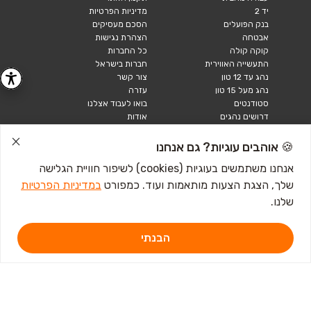
יד 2
מדיניות הפרטיות
בנק הפועלים
הסכם מעסיקים
אבטחה
הצהרת נגישות
קוקה קולה
כל החברות
התעשייה האווירית
חברות בישראל
נהג עד 12 טון
צור קשר
נהג מעל 15 טון
עזרה
סטודנטים
בואו לעבוד אצלנו
דרושים נהגים
אודות
קורות חיים
טבלאות שכר
🍪 אוהבים עוגיות? גם אנחנו
מחשבון שכר
אנחנו משתמשים בעוגיות (cookies) לשיפור חוויית הגלישה
שלך, הצגת הצעות מותאמות ועוד. כמפורט
במדיניות הפרטיות
כתבות ומדריכים
שלנו.
טבלאות שכר
עבודה לנוער
חיפוש עבודה
הבנתי
אבטלה
איך לכתוב קורות חיים
איך להתכונן לראיון
עבודה
מכתב התפטרות לדוגמא
קורות חיים באנגלית