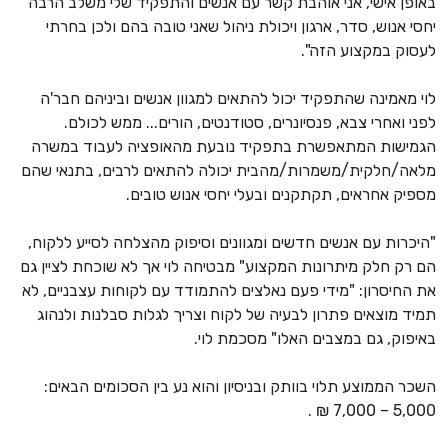
באופן אישי, אני אוהבת קשר עם אנשים והתפקיד שלי משלב הרבה
יחסי אנוש, סדר, ארגון ויכולת ניהול שאני טובה בהם ולכן בחרתי
לעסוק במקצוע הזה".
לוי מאמינה שהתפקיד יכול להתאים למגוון אנשים וביניהם חבר'ה
לפני ואחרי צבא, פנסיונרים, סטודנטים, הורים... ממש לכולם.
הגמישות המתאפשרת בתפקיד נובעת מהאופציה לעבוד במשרה
מלאה/חלקית/משמרות/מהבית יכולה להתאים לרבים, בתנאי שהם
מספיק אחראים, תקתקנים ובעלי יחסי אנוש טובים.
"היכרות עם אנשים חדשים ומגוונים וסיפוק מהצלחה לסייע ללקוח,
הם רק חלק מיתרונות המקצוע" מבטיחה לוי אך לא שוכחת לציין גם
את החיסרון: "מידי פעם נאלצים להתמודד עם לקוחות עצבניים, לא
תמיד מוצאים פתרון לבעיה של לקוח וצריך לגלות סבלנות ולנהוג
באיפוק, גם במצבים האלו" מסכמת לוי.
השכר הממוצע תלוי בוותק ובניסיון והוא נע בין הסכומים הבאים:
5,000 – 7,000 ₪ .