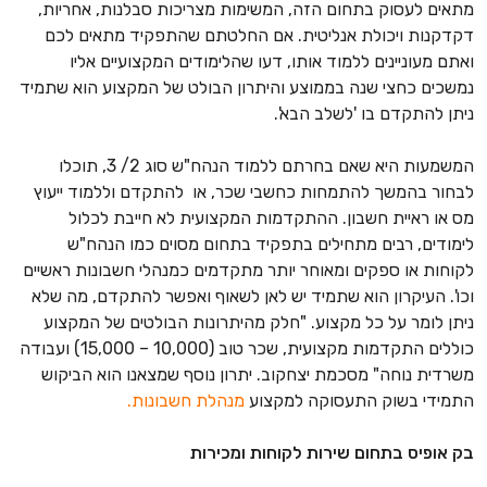
מתאים לעסוק בתחום הזה, המשימות מצריכות סבלנות, אחריות,
דקדקנות ויכולת אנליטית. אם החלטתם שהתפקיד מתאים לכם
ואתם מעוניינים ללמוד אותו, דעו שהלימודים המקצועיים אליו
נמשכים כחצי שנה בממוצע והיתרון הבולט של המקצוע הוא שתמיד
ניתן להתקדם בו 'לשלב הבא'.
המשמעות היא שאם בחרתם ללמוד הנהח"ש סוג 2/ 3, תוכלו
לבחור בהמשך להתמחות כחשבי שכר, או להתקדם וללמוד ייעוץ
מס או ראיית חשבון. ההתקדמות המקצועית לא חייבת לכלול
לימודים, רבים מתחילים בתפקיד בתחום מסוים כמו הנהח"ש
לקוחות או ספקים ומאוחר יותר מתקדמים כמנהלי חשבונות ראשיים
וכו'. העיקרון הוא שתמיד יש לאן לשאוף ואפשר להתקדם, מה שלא
ניתן לומר על כל מקצוע. "חלק מהיתרונות הבולטים של המקצוע
כוללים התקדמות מקצועית, שכר טוב (10,000 – 15,000) ועבודה
משרדית נוחה" מסכמת יצחקוב. יתרון נוסף שמצאנו הוא הביקוש
התמידי בשוק התעסוקה למקצוע
מנהלת חשבונות.
בק אופיס בתחום שירות לקוחות ומכירות