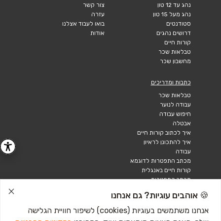
נהג עד 12 טון
צור קשר
נהג מעל 15 טון
עזרה
סטודנטים
בואו לעבוד אצלנו
דרושים נהגים
אודות
קורות חיים
טבלאות שכר
מחשבון שכר
כתבות ומדריכים
טבלאות שכר
עבודה לנוער
חיפוש עבודה
אבטלה
איך לכתוב קורות חיים
איך להתכונן לראיון
עבודה
מכתב התפטרות לדוגמא
קורות חיים באנגלית
מכתב התפטרות
🍪 אוהבים עוגיות? גם אנחנו
אנחנו משתמשים בעוגיות (cookies) לשיפור חוויית הגלישה