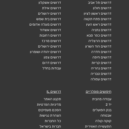
דרושים תל אביב
דרושים אשקלון
דרושים חולון
דרושים אילת
דרושים ראשון לציון
דרושים ירושלים
דרושים פתח תקווה
דרושים בית שמש
דרושים ראש העין
דרושים מעלה אדומים
דרושים נתניה
דרושים אשדוד
דרושים כפר סבא
דרושים רחובות
דרושים הרצליה
דרושים מרכז
דרושים הוד השרון
דרושים ירושלים
דרושים חדרה
דרושים יהודה ושומרון
דרושים חיפה
דרושים צפון
דרושים קריות
דרושים דרום
דרושים נהריה
עבודות בחו"ל
דרושים טבריה
דרושים עפולה
חיפושים פופלריים
דרושים IL
עבודה מהבית
תקנון האתר
יד 2
מדיניות הפרטיות
בנק הפועלים
הסכם מעסיקים
אבטחה
הצהרת נגישות
קוקה קולה
כל החברות
התעשייה האווירית
חברות בישראל