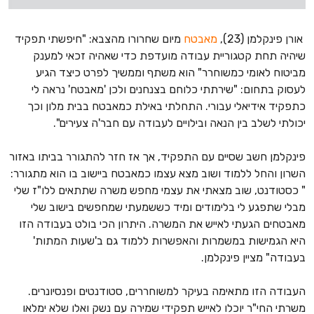
אורן פינקלמן
(23),
מאבטח
מיום שחרורו מהצבא: "חיפשתי תפקיד
שיהיה תחת קטגוריית עבודה מועדפת כדי שאהיה זכאי למענק
מביטוח לאומי כמשוחרר" הוא משתף וממשיך לפרט כיצד הגיע
לעסוק בתחום: "שירתתי כלוחם בצנחנים ולכן 'מאבטח' נראה לי
כתפקיד אידיאלי עבורי. התחלתי באילת כמאבטח בבית מלון וכך
יכולתי לשלב בין הנאה ובילויים לעבודה עם חבר'ה צעירים".
פינקלמן חשב שסיים עם התפקיד, אך אז חזר להתגורר בביתו באזור
השרון והחל ללמוד ושוב מצא עצמו כמאבטח ביישוב בו הוא מתגורר:
" כסטודנט, שוב מצאתי את עצמי מחפש משרה שתתאים ללו"ז שלי
מבלי שתפגע לי בלימודים ומיד כששמעתי שמחפשים בישוב שלי
מאבטחים הגעתי לאייש את המשרה. היתרון הכי בולט בעבודה הזו
היא הגמישות במשמרות והאפשרות ללמוד גם ב'שעות המתות'
בעבודה" מציין פינקלמן.
העבודה הזו מתאימה בעיקר למשוחררים, סטודנטים ופנסיונרים.
משרתי החי"ר יוכלו לאייש תפקידי שמירה עם נשק ואלו שלא ימלאו