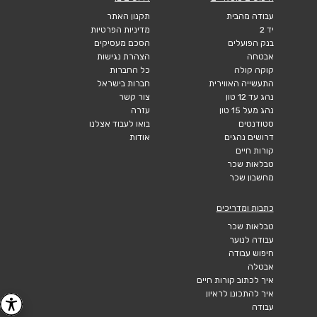
עבודה מהבית
תקנון האתר
יד 2
מדיניות הפרטיות
בנק הפועלים
הסכם מעסיקים
אבטחה
הצהרת נגישות
קוקה קולה
כל החברות
התעשייה האווירית
חברות בישראל
נהג עד 12 טון
צור קשר
נהג מעל 15 טון
עזרה
סטודנטים
בואו לעבוד אצלנו
דרושים נהגים
אודות
קורות חיים
טבלאות שכר
מחשבון שכר
כתבות ומדריכים
טבלאות שכר
עבודה לנוער
חיפוש עבודה
אבטלה
איך לכתוב קורות חיים
איך להתכונן לראיון
עבודה