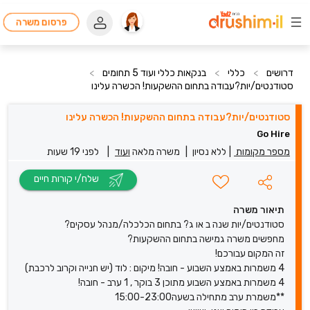
פרסום משרה
דרושים
>
כללי
>
בנקאות כללי ועוד 5 תחומים
>
סטודנטים/יות?עבודה בתחום ההשקעות! הכשרה עלינו
סטודנטים/יות?עבודה בתחום ההשקעות! הכשרה עלינו
Go Hire
מספר מקומות
|
ללא נסיון
|
משרה מלאה
ועוד
|
לפני 19 שעות
שלח/י קורות חיים
תיאור משרה
סטודנטים/יות שנה ב או ג? בתחום הכלכלה/מנהל עסקים?
מחפשים משרה גמישה בתחום ההשקעות?
זה המקום עבורכם!
4 משמרות באמצע השבוע - חובה! מיקום : לוד (יש חנייה וקרוב לרכבת)
4 משמרות באמצע השבוע מתוכן 3 בוקר , 1 ערב - חובה!
**משמרת ערב מתחילה בשעה15:00-23:00