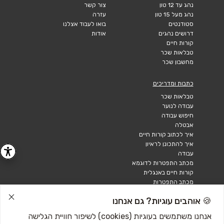
נהג עד 12 טון
צור קשר
נהג מעל 15 טון
עזרה
סטודנטים
בואו לעבוד אצלנו
דרושים נהגים
אודות
קורות חיים
טבלאות שכר
מחשבון שכר
כתבות ומדריכים
טבלאות שכר
עבודה לנוער
חיפוש עבודה
אבטלה
איך לכתוב קורות חיים
איך להתכונן לראיון
עבודה
מכתב התפטרות לדוגמא
קורות חיים באנגלית
מכתב התפטרות
🍪 אוהבים עוגיות? גם אנחנו
אנחנו משתמשים בעוגיות (cookies) לשיפור חוויית הגלישה