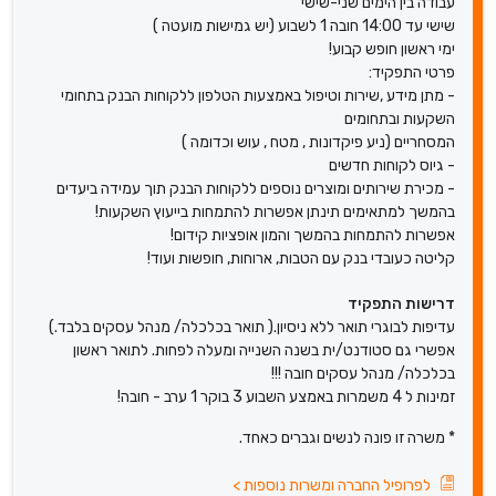
עבודה בין הימים שני-שישי
שישי עד 14:00 חובה 1 לשבוע (יש גמישות מועטה )
ימי ראשון חופש קבוע!
פרטי התפקיד:
- מתן מידע ,שירות וטיפול באמצעות הטלפון ללקוחות הבנק בתחומי
השקעות ובתחומים
המסחריים (ניע פיקדונות , מטח , עוש וכדומה )
- גיוס לקוחות חדשים
- מכירת שירותים ומוצרים נוספים ללקוחות הבנק תוך עמידה ביעדים
בהמשך למתאימים תינתן אפשרות להתמחות בייעוץ השקעות!
אפשרות להתמחות בהמשך והמון אופציות קידום!
קליטה כעובדי בנק עם הטבות, ארוחות, חופשות ועוד!
דרישות התפקיד
עדיפות לבוגרי תואר ללא ניסיון.( תואר בכלכלה/ מנהל עסקים בלבד.)
אפשרי גם סטודנט/ית בשנה השנייה ומעלה לפחות. לתואר ראשון
בכלכלה/ מנהל עסקים חובה !!!
זמינות ל 4 משמרות באמצע השבוע 3 בוקר 1 ערב - חובה!
* משרה זו פונה לנשים וגברים כאחד.
לפרופיל החברה ומשרות נוספות
>