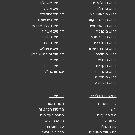
דרושים תל אביב
דרושים אשקלון
דרושים חולון
דרושים אילת
דרושים ראשון לציון
דרושים ירושלים
דרושים פתח תקווה
דרושים בית שמש
דרושים ראש העין
דרושים מעלה אדומים
דרושים נתניה
דרושים אשדוד
דרושים כפר סבא
דרושים רחובות
דרושים הרצליה
דרושים מרכז
דרושים הוד השרון
דרושים ירושלים
דרושים חדרה
דרושים יהודה ושומרון
דרושים חיפה
דרושים צפון
דרושים קריות
דרושים דרום
דרושים נהריה
עבודות בחו"ל
דרושים טבריה
דרושים עפולה
חיפושים פופלריים
דרושים IL
עבודה מהבית
תקנון האתר
יד 2
מדיניות הפרטיות
בנק הפועלים
הסכם מעסיקים
אבטחה
הצהרת נגישות
קוקה קולה
כל החברות
התעשייה האווירית
חברות בישראל