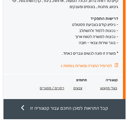
קיים סל רווחה נרחב הכולל הסעות , ארוחות, ביגוד, קרן השתלמות , ימי
גיבוש, מתנות , בונוסים ומענקים
דרישות התפקיד
- ניסיון קודם בצביעת פסטולט
- נכונות ללמוד ולהשתלב
- נכונות למשרה לטווח ארוך
- בוגר שירות צבאי - חובה
* משרה זו פונה לנשים וגברים כאחד.
לפרופיל החברה ומשרות נוספות
>
קטגוריה
תחומים
בעלי מקצוע
צבעים
רתכים / מסגרים
קבל התראות לסוכן החכם עבור קטגוריה זו