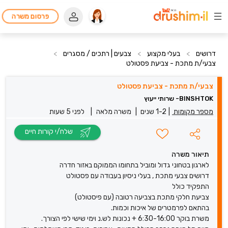
פרסום משרה
דרושים
>
בעלי מקצוע
>
צבעים | רתכים / מסגרים
>
צבעי/ת מתכת - צביעת פסטולט
צבעי/ת מתכת - צביעת פסטולט
BINSHTOK- שרותי ייעוץ
מספר מקומות
|
1-2 שנים
|
משרה מלאה
|
לפני 5 שעות
שלח/י קורות חיים
תיאור משרה
לארגון בטחוני גדול ומוביל בתחומו הממוקם באזור חדרה
דרושים צבעי מתכת , בעלי ניסיון בעבודה עם פסטולט
התפקיד כולל
צביעת חלקי מתכת בצביעה רטובה (עם פיסטולט)
בהתאם לפרמטרים של איכות וכמות.
משרת בוקר 6:30-16:00 + נכונות לש.נ וימי שישי לפי הצורך.