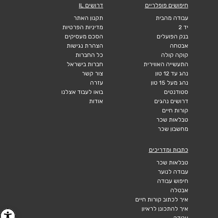
חיפושים פופלריים
דרושים IL
עבודה מהבית
תקנון האתר
יד 2
מדיניות הפרטיות
בנק הפועלים
הסכם מעסיקים
אבטחה
הצהרת נגישות
קוקה קולה
כל החברות
התעשייה האווירית
חברות בישראל
נהג עד 12 טון
צור קשר
נהג מעל 15 טון
עזרה
סטודנטים
בואו לעבוד אצלנו
דרושים נהגים
אודות
קורות חיים
טבלאות שכר
מחשבון שכר
כתבות ומדריכים
טבלאות שכר
עבודה לנוער
חיפוש עבודה
אבטלה
איך לכתוב קורות חיים
איך להתכונן לראיון
עבודה