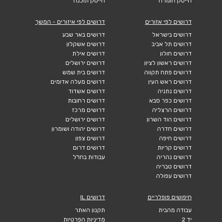
הייטק חומרה
הייטק תוכנה
דרושים לפי אזורים
דרושים לפי איזורים - המשך
דרושים בישראל
דרושים באר שבע
דרושים תל אביב
דרושים אשקלון
דרושים חולון
דרושים אילת
דרושים ראשון לציון
דרושים ירושלים
דרושים פתח תקווה
דרושים בית שמש
דרושים ראש העין
דרושים מעלה אדומים
דרושים נתניה
דרושים אשדוד
דרושים כפר סבא
דרושים רחובות
דרושים הרצליה
דרושים מרכז
דרושים הוד השרון
דרושים ירושלים
דרושים חדרה
דרושים יהודה ושומרון
דרושים חיפה
דרושים צפון
דרושים קריות
דרושים דרום
דרושים נהריה
עבודות בחו"ל
דרושים טבריה
דרושים עפולה
חיפושים פופלריים
דרושים IL
עבודה מהבית
תקנון האתר
יד 2
מדיניות הפרטיות