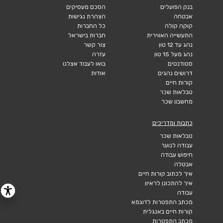
בנק הפועלים
הסכם מעסיקים
אבטחה
הצהרת נגישות
קוקה קולה
כל החברות
התעשייה האווירית
חברות בישראל
נהג עד 12 טון
צור קשר
נהג מעל 15 טון
עזרה
סטודנטים
בואו לעבוד אצלנו
דרושים נהגים
אודות
קורות חיים
טבלאות שכר
מחשבון שכר
כתבות ומדריכים
טבלאות שכר
עבודה לנוער
חיפוש עבודה
אבטלה
איך לכתוב קורות חיים
איך להתכונן לראיון
עבודה
מכתב התפטרות לדוגמא
קורות חיים באנגלית
מכתב התפטרות