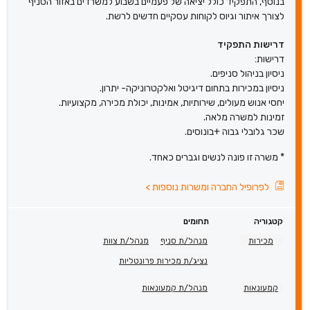
בנוסף, התפקיד כולל יציאה של פעמיים בשבוע למשרדים באזור הסניף
לצורך איתור וגיוס לקוחות עסקיים חדשים לרשת.
דרישות התפקיד
דרישות:
ניסיון בניהול סניפים.
ניסיון במכירות בתחום דיגיטל ואלקטרוניקה- יתרון.
יחסי אנוש מעולים, שירותיות, אמינות, יכולת מכירה, מקצועיות.
זמינות למשרה מלאה.
שכר גלובלי גבוה +בונוסים.
* משרה זו פונה לנשים וגברים כאחד.
לפרופיל החברה ומשרות נוספות
>
קטגוריה
תחומים
מכירות
מנהל/ת סניף
מנהל/ת צוות
נציג/ת מכירות פרונטליות
קמעונאות
מנהל/ת קמעונאות