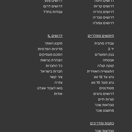
דרושים חיפה
דרושים צפון
דרושים קריות
דרושים דרום
דרושים נהריה
עבודות בחו"ל
דרושים טבריה
דרושים עפולה
חיפושים פופלריים
דרושים IL
עבודה מהבית
תקנון האתר
יד 2
מדיניות הפרטיות
בנק הפועלים
הסכם מעסיקים
אבטחה
הצהרת נגישות
קוקה קולה
כל החברות
התעשייה האווירית
חברות בישראל
נהג עד 12 טון
צור קשר
נהג מעל 15 טון
עזרה
סטודנטים
בואו לעבוד אצלנו
דרושים נהגים
אודות
קורות חיים
טבלאות שכר
מחשבון שכר
כתבות ומדריכים
טבלאות שכר