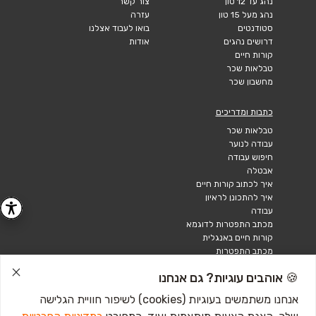
נהג עד 12 טון
צור קשר
נהג מעל 15 טון
עזרה
סטודנטים
בואו לעבוד אצלנו
דרושים נהגים
אודות
קורות חיים
טבלאות שכר
מחשבון שכר
כתבות ומדריכים
טבלאות שכר
עבודה לנוער
חיפוש עבודה
אבטלה
איך לכתוב קורות חיים
איך להתכונן לראיון
עבודה
מכתב התפטרות לדוגמא
קורות חיים באנגלית
מכתב התפטרות
🍪 אוהבים עוגיות? גם אנחנו
אנחנו משתמשים בעוגיות (cookies) לשיפור חוויית הגלישה