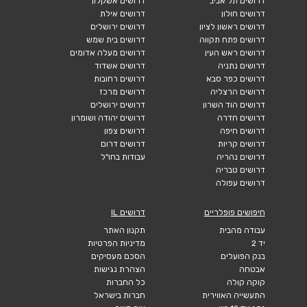
דרושים תל אביב
דרושים אשקלון
דרושים חולון
דרושים אילת
דרושים ראשון לציון
דרושים ירושלים
דרושים פתח תקווה
דרושים בית שמש
דרושים ראש העין
דרושים מעלה אדומים
דרושים נתניה
דרושים אשדוד
דרושים כפר סבא
דרושים רחובות
דרושים הרצליה
דרושים מרכז
דרושים הוד השרון
דרושים ירושלים
דרושים חדרה
דרושים יהודה ושומרון
דרושים חיפה
דרושים צפון
דרושים קריות
דרושים דרום
דרושים נהריה
עבודות בחו"ל
דרושים טבריה
דרושים עפולה
חיפושים פופלריים
דרושים IL
עבודה מהבית
תקנון האתר
יד 2
מדיניות הפרטיות
בנק הפועלים
הסכם מעסיקים
אבטחה
הצהרת נגישות
קוקה קולה
כל החברות
התעשייה האווירית
חברות בישראל