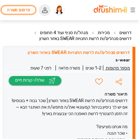
פרסום משרה
דרושים
>
מכירות
>
מנהל/ת סניף ועוד 4 תחומים
>
דרושים מנהלים/ות לרשת החנויות SWEAR בא‎זור השרון
דרושים מנהלים/ות לרשת החנויות SWEAR בא‎זור השרון
s-wear
מספר מקומות
|
1-2 שנים
|
משרה מלאה
|
לפני 7 שעות
שלח/י קורות חיים
תיאור משרה
דרושים מנהלים/ות לרשת SWEAR באזור השרון | שכר גבוה + בונוסים!
אם יש לך ניסיון בניהול קמעונאי ואת/ה מחפש/ת את האתגר הבא —
זה הזמן להצטרף לרשת האופנה הכי צבעונית בארץ!
מה אנחנו מציעים?
• שכר הגנה