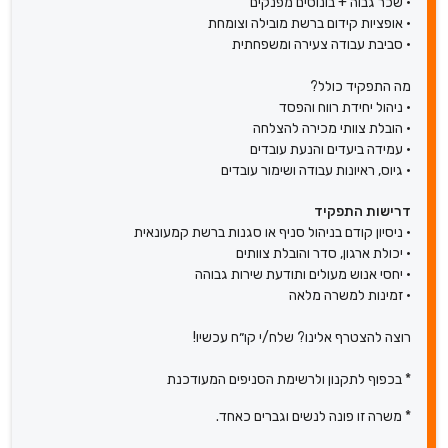
• שכר גבוה + בונוסים מפנקים
• אופציות קידום ברשת מובילה וצומחת
• סביבת עבודה צעירה ומשפחתית
מה התפקיד כולל?
• ניהול יחידת רווח והפסד
• הובלת צוותי מכירה להצלחה
• עמידה ביעדים והנעת עובדים
• גיוס, ראיונות עבודה ושימור עובדים
דרישות התפקיד
• ניסיון קודם בניהול סניף או סגנות ברשת קמעונאית
• יכולת ארגון, סדר והובלת צוותים
• יחסי אנוש מעולים ותודעת שירות גבוהה
• זמינות למשרה מלאה
רוצה להצטרף אלינו? שלח/י קו״ח עכשיו!
* בכפוף לתקנון ולרשימת הסניפים המעודכנת
* משרה זו פונה לנשים וגברים כאחד.