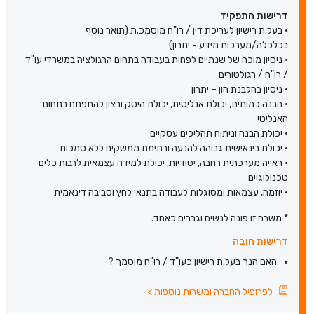
דרישות התפקיד
• בעל.ת רישיון לעריכת דין / רו"ח מוסמכ.ת (תואר נוסף
בכלכלה/מערכות מידע - יתרון)
• ניסיון מוכח של שנתיים לפחות בעבודה בתחום הרגולציה במשרדי עו"ד
/ רו"ח / רגולטורים
• ניסיון בהלבנת הון – יתרון
• הבנה כמותית, יכולת אנליטית, יכולת היסק ורצון להתפתח בתחום
האנליטי
• יכולת הבנה וניתוח תהליכים עסקיים
• יכולת בינאישית גבוהה להנעה ורתימת ממשקים ללא סמכות
• ראייה מערכתית רחבה, יסודיות, יכולת למידה עצמאית לרבות כלים
טכנולוגיים
• יוזמה, עצמאות ומסוגלות לעבודה בתנאי לחץ וסביבה דינאמית
* משרה זו פונה לנשים וגברים כאחד.
דרישות חובה
האם הנך בעל.ת רישיון כעו"ד / רו"ח מוסמך ?
לפרופיל החברה ומשרות נוספות
>