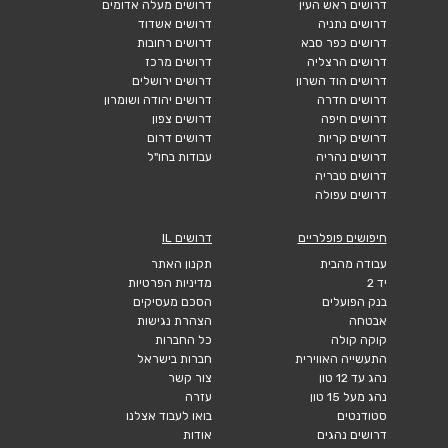
דרושים ראש העין
דרושים מעלה אדומים
דרושים נתניה
דרושים אשדוד
דרושים כפר סבא
דרושים רחובות
דרושים הרצליה
דרושים מרכז
דרושים הוד השרון
דרושים ירושלים
דרושים חדרה
דרושים יהודה ושומרון
דרושים חיפה
דרושים צפון
דרושים קריות
דרושים דרום
דרושים נהריה
עבודות בחו"ל
דרושים טבריה
דרושים עפולה
חיפושים פופלריים
דרושים IL
עבודה מהבית
תקנון האתר
יד 2
מדיניות הפרטיות
בנק הפועלים
הסכם מעסיקים
אבטחה
הצהרת נגישות
קוקה קולה
כל החברות
התעשייה האווירית
חברות בישראל
נהג עד 12 טון
צור קשר
נהג מעל 15 טון
עזרה
סטודנטים
בואו לעבוד אצלנו
דרושים נהגים
אודות