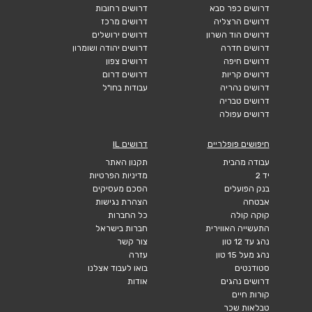
דרושים כפר סבא
דרושים רחובות
דרושים הרצליה
דרושים מרכז
דרושים הוד השרון
דרושים ירושלים
דרושים חדרה
דרושים יהודה ושומרון
דרושים חיפה
דרושים צפון
דרושים קריות
דרושים דרום
דרושים נהריה
עבודות בחו"ל
דרושים טבריה
דרושים עפולה
חיפושים פופלריים
דרושים IL
עבודה מהבית
תקנון האתר
יד 2
מדיניות הפרטיות
בנק הפועלים
הסכם מעסיקים
אבטחה
הצהרת נגישות
קוקה קולה
כל החברות
התעשייה האווירית
חברות בישראל
נהג עד 12 טון
צור קשר
נהג מעל 15 טון
עזרה
סטודנטים
בואו לעבוד אצלנו
דרושים נהגים
אודות
קורות חיים
טבלאות שכר