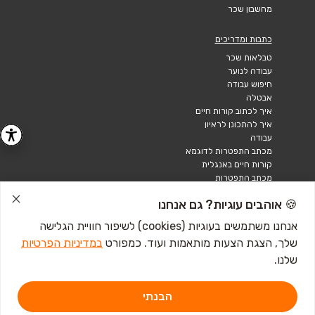
מחשבון שכר
כתבות ומדריכים
טבלאות שכר
עבודה לנוער
חיפוש עבודה
אבטלה
איך לכתוב קורות חיים
איך להתכונן לראיון
עבודה
מכתב התפטרות לדוגמא
קורות חיים באנגלית
מכתב התפטרות
🍪 אוהבים עוגיות? גם אנחנו
אנחנו משתמשים בעוגיות (cookies) לשיפור חוויית הגלישה
שלך, הצגת הצעות מותאמות ועוד. כמפורט
במדיניות הפרטיות
שלנו.
הבנתי
דרושים IL - מגשימים 1, פתח תקווה. ליצירת קשר
לחץ כאן
אתר זה מוגן באמצעות Google reCAPTCHA ומחוייב ל-
מדיניות הפרטיות
וכן
תנאי השירות
של Google