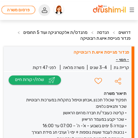
פרסום משרה
דרושים
>
הנדסה
>
מהנדס/ת אלקטרוניקה ועוד 5 תחומים
>
פנדור מגייסת איש.ת רובוטיקה
פנדור מגייסת איש.ת רובוטיקה
- חסוי -
קריית גת
|
3-4 שנים
|
משרה מלאה
|
לפני 47 דקות
שלח/י קורות חיים
תיאור משרה
תפקיד שכולל תכנון ,אבחון וטיפול בתקלות במערכות רובוטיות
שכר ותנאים נלווים:
• קליטה כעובד/ת חברה מהיום הראשון
• שכר יקבע במעמד הריאיון
• עבודה 5 ימים בשבוע – א'- ה' – 07:00 עד 16:00
• נכונות לעבוד שעות נוספות + ימי ו' וערבי חג מידת הצורך