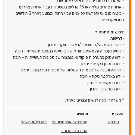
• הצטרפות לתוכנית בונוס אישי לאחר שנה
• ארוחת צהרים מלאה או 15 ₪ ליום במשכורת עבור ארוחת צהריים
• ביטוח פנסיוני והפרשה לפיצויים עפ"י החוק. מבוצע לאחר 3 חודשים
רטרואקטיבית.
דרישות התפקיד
•דרישות:
• רישיון חשמלאי/ת מוסמך/ראשי בתוקף- יתרון
• ניסיון בעבודה עצמאית בתור איש רובוטיקה במפעל תעשייתי - חובה
• ידוע עמוק במערכות פיקוד ואוטומציה של מכונות תעשייתיות – חובה
• ידע בתכנון בקרים - יתרון
• קריאה והבנה של סכמות חשמליות של מכונות מורכבות – יתרון
• ידע באלקטרוניקה – חובה
• ידע בתקשורת – יתרון
• ידע במחשוב - יתרון
* משרה זו פונה לנשים וגברים כאחד.
קטגוריה
תחומים
הנדסה
מהנדס/ת אלקטרוניקה
מהנדס/ת חשמל
מהנדס/ת מכונות