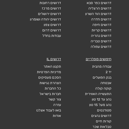
דרושים כפר סבא
דרושים רחובות
דרושים הרצליה
דרושים מרכז
דרושים הוד השרון
דרושים ירושלים
דרושים חדרה
דרושים יהודה ושומרון
דרושים חיפה
דרושים צפון
דרושים קריות
דרושים דרום
דרושים נהריה
עבודות בחו"ל
דרושים טבריה
דרושים עפולה
חיפושים פופלריים
דרושים IL
עבודה מהבית
תקנון האתר
יד 2
מדיניות הפרטיות
בנק הפועלים
הסכם מעסיקים
אבטחה
הצהרת נגישות
קוקה קולה
כל החברות
התעשייה האווירית
חברות בישראל
נהג עד 12 טון
צור קשר
נהג מעל 15 טון
עזרה
סטודנטים
בואו לעבוד אצלנו
דרושים נהגים
אודות
קורות חיים
טבלאות שכר