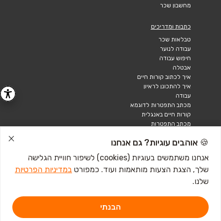
מחשבון שכר
כתבות ומדריכים
טבלאות שכר
עבודה לנוער
חיפוש עבודה
אבטלה
איך לכתוב קורות חיים
איך להתכונן לראיון
עבודה
מכתב התפטרות לדוגמא
קורות חיים באנגלית
מכתב התפטרות
🍪 אוהבים עוגיות? גם אנחנו
אנחנו משתמשים בעוגיות (cookies) לשיפור חוויית הגלישה
שלך, הצגת הצעות מותאמות ועוד. כמפורט
במדיניות הפרטיות
שלנו.
הבנתי
דרושים IL - מגשימים 1, פתח תקווה. ליצירת קשר
לחץ כאן
אתר זה מוגן באמצעות Google reCAPTCHA ומחוייב ל-
מדיניות הפרטיות
וכן
תנאי השירות
של Google