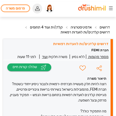
פרסום משרה
דרושים
>
אדמיניסטרציה
>
קלדן/ית ועוד 4 תחומים
>
דרושים קלדנים/ות לוועדות רפואיות
דרושים קלדנים/ות לוועדות רפואיות
חברת FEMI
מספר מקומות
|
ללא נסיון
|
משרה חלקית
ועוד
|
לפני 11 שעות
שלח/י קורות חיים
תיאור משרה
רוצה להיות חלק מעשייה חברתית-רפואית ולצבור ניסיון ייחודי בשטח?
חברת FEMI, מהמובילות בישראל בשירותי בריאות ציבוריים ופרטיים,
מגייסת קלדנים לוועדות רפואיות בתחום בריאות הנפש – תפקיד מעניין,
מרתק ובעל השפעה.
מה התפקיד כולל?