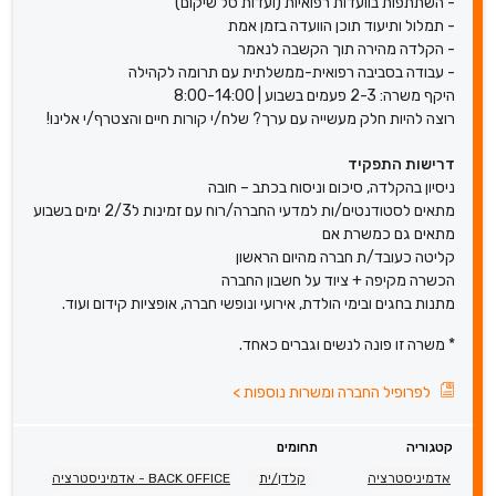
- השתתפות בוועדות רפואיות (ועדות סל שיקום)
- תמלול ותיעוד תוכן הוועדה בזמן אמת
- הקלדה מהירה תוך הקשבה לנאמר
- עבודה בסביבה רפואית-ממשלתית עם תרומה לקהילה
היקף משרה: 2-3 פעמים בשבוע | 8:00-14:00
רוצה להיות חלק מעשייה עם ערך? שלח/י קורות חיים והצטרף/י אלינו!
דרישות התפקיד
ניסיון בהקלדה, סיכום וניסוח בכתב – חובה
מתאים לסטודנטים/ות למדעי החברה/רוח עם זמינות ל2/3 ימים בשבוע
מתאים גם כמשרת אם
קליטה כעובד/ת חברה מהיום הראשון
הכשרה מקיפה + ציוד על חשבון החברה
מתנות בחגים ובימי הולדת, אירועי ונופשי חברה, אופציות קידום ועוד.
* משרה זו פונה לנשים וגברים כאחד.
לפרופיל החברה ומשרות נוספות
>
קטגוריה
תחומים
אדמיניסטרציה
קלדן/ית
BACK OFFICE - אדמיניסטרציה