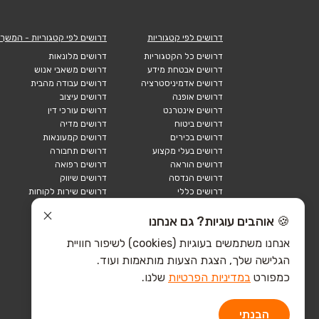
דרושים לפי קטגוריות
דרושים לפי קטגוריות - המשך
דרושים כל הקטגוריות
דרושים מלונאות
דרושים אבטחת מידע
דרושים משאבי אנוש
דרושים אדמיניסטרציה
דרושים עבודה מהבית
דרושים אופנה
דרושים עיצוב
דרושים אינטרנט
דרושים עורכי דין
דרושים ביטוח
דרושים מדיה
דרושים בכירים
דרושים קמעונאות
דרושים בעלי מקצוע
דרושים תחבורה
דרושים הוראה
דרושים רפואה
דרושים הנדסה
דרושים שיווק
דרושים כללי
דרושים שירות לקוחות
דרושים כספים
דרושים אבטחה
דרושים לוגיסטיקה
דרושים תיירות
🍪 אוהבים עוגיות? גם אנחנו
דרושים ביוטק
דרושים תעשייה
אנחנו משתמשים בעוגיות (cookies) לשיפור חוויית
דרושים מכירות
הייטק כללי
הגלישה שלך, הצגת הצעות מותאמות ועוד.
הייטק חומרה
הייטק תוכנה
כמפורט
במדיניות הפרטיות
שלנו.
הבנתי