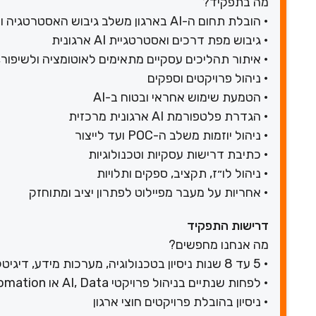
מה בתפקיד?
• הובלת תחום ה-AI בארגון משלב גיבוש האסטרטגיה ועד הטמעת פתרונות יציבים ובטוחים
• גיבוש מפת דרכים ואסטרטגיית AI ארגונית
• איתור תהליכים עסקיים מתאימים לאוטומציה ולשיפור
• ניהול פרויקטים וספקים
• הטמעת שימוש אחראי ובטוח ב-AI
• הגדרת פלטפורמת AI ארגונית מרכזית
• ניהול יוזמות משלב ה-POC ועד לייצור
• כתיבת דרישות עסקיות וטכנולוגיות
• ניהול לו״ז, תקציב, ספקים ותלויות
• אחריות על מעבר מפיילוט לפתרון יציב ומתוחזק
דרישות התפקיד
מה אנחנו מחפשים?
• 5 עד 8 שנות ניסיון בטכנולוגיה, מערכות מידע, דיגיטל, דאטה או אוטומציה
• לפחות שנתיים בניהול פרויקטי AI, Data או Automation
• ניסיון בהובלת פרויקטים חוצי ארגון