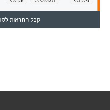
הייטק-כללי
DATA ANALYST
חוקר/ת AI
קבל התראות לסוכ