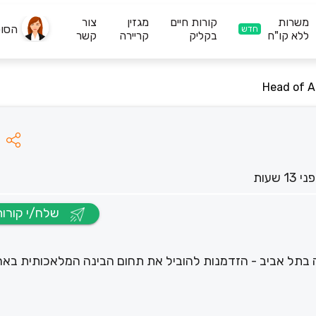
משרות
קורות חיים
מגזין
צור
הסו
חדש
ללא קו"ח
בקליק
קריירה
קשר
Head of A
י 13 שעות
שלח/י קורות חיים
ייסת Head of AI למטה החברה בתל אביב - הזדמנות להוביל את תחום הבינה המלאכותית באר