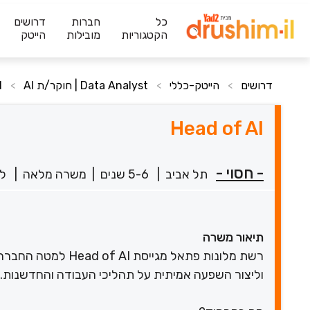
כל
חברות
דרושים
הקטגוריות
מובילות
הייטק
דרושים
הייטק-כללי
Data Analyst | חוקר/ת AI
I
>
>
>
Head of AI
- חסוי -
תל אביב
|
5-6 שנים
|
משרה מלאה
|
לפנ
תיאור משרה
רשת מלונות פתאל מג
וליצור השפעה אמיתית על תהליכי העבודה והחדשנות.