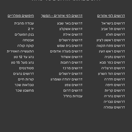
דרושים לפי אזורים
דרושים לפי איזורים - המשך
חיפושים פופלריים
דרושים בישראל
דרושים באר שבע
עבודה מהבית
דרושים תל אביב
דרושים אשקלון
יד 2
דרושים חולון
דרושים אילת
בנק הפועלים
דרושים ראשון לציון
דרושים ירושלים
אבטחה
דרושים פתח תקווה
דרושים בית שמש
קוקה קולה
דרושים ראש העין
דרושים מעלה אדומים
התעשייה האווירית
דרושים נתניה
דרושים אשדוד
נהג עד 12 טון
דרושים כפר סבא
דרושים רחובות
נהג מעל 15 טון
דרושים הרצליה
דרושים מרכז
סטודנטים
דרושים הוד השרון
דרושים ירושלים
דרושים נהגים
דרושים חדרה
דרושים יהודה ושומרון
קורות חיים
דרושים חיפה
דרושים צפון
טבלאות שכר
דרושים קריות
דרושים דרום
מחשבון שכר
דרושים נהריה
עבודות בחו"ל
דרושים טבריה
דרושים עפולה