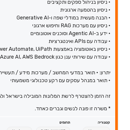
• ניסיון בניהול ספקים ותקציבים
• ניסיון בהטמעה ארגונית
• הבנה מעשית במודלי שפה ו-Generative AI
• ניסיון עם מערכות RAG וחיפוש ארגוני
• ידע ב-Agentic AI וסוכנים אוטונומיים
• עבודה עם APIs ואינטגרציות
• ניסיון באוטומציה באמצעות n8n, Power Automate, UiPath או כלים דומים
• עבודה עם שירותי ענן כגון Azure AI, AWS Bedrock או Google Vertex AI
יתרון: • תואר במדעי המחשב / מערכות מידע / תעשייה 
• תואר במנהל עסקים עם רקע טכנולוגי משמעותי
זה הזמן להצטרף לרשת המלונות המובילה בישראל ולגד
* משרה זו פונה לנשים וגברים כאחד.
קטגוריה
תחומים