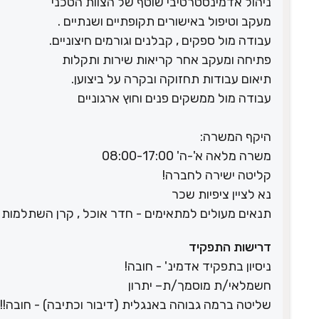
ניהול אדמינסטרטיבי שוטף של הצוות הטכני
מעקב וטיפול באישורים תקופתיים ושנתיים .
עבודה מול ספקים , קבלנים וגורמים חיצוניים.
פתיחה ומעקב אחר קריאות שירות ותקלות
תיאום עבודות תחזוקה ובקרה על ביצוען.
עבודה מול ממשקים פנים וחוץ ארגוניים
היקף המשרה:
משרה מלאה א'-ה' 08:00-17:00
קליטה ישירה לחברה!
נא לציין ציפיות שכר
תנאים מעולים למתאימים - חדר אוכל , קרן השתלמות מה
דרישות התפקיד
ניסיון בתפקיד אדמינ' - חובה!
חשמלאי/ת מוסמך/ת– יתרון
שליטה ברמה גבוהה באנגלית (דיבור וכתיבה) - חובה!!