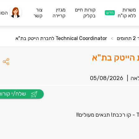
משרות
קורות חיים
מגזין
צור
הסו
חדש
ללא קו"ח
בקליק
קריירה
קשר
ם
Technical Coordinator לחברת הייטק בת"א
>
אה
|
05/08/2026
שלח/י קורות חיים