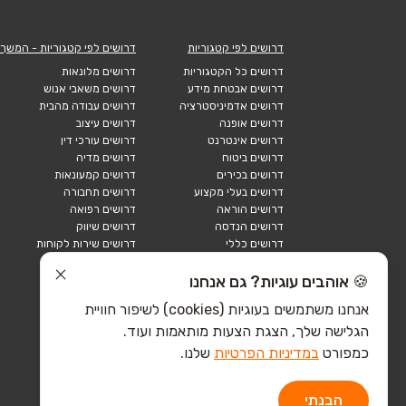
דרושים לפי קטגוריות
דרושים לפי קטגוריות - המשך
דרושים כל הקטגוריות
דרושים מלונאות
דרושים אבטחת מידע
דרושים משאבי אנוש
דרושים אדמיניסטרציה
דרושים עבודה מהבית
דרושים אופנה
דרושים עיצוב
דרושים אינטרנט
דרושים עורכי דין
דרושים ביטוח
דרושים מדיה
דרושים בכירים
דרושים קמעונאות
דרושים בעלי מקצוע
דרושים תחבורה
דרושים הוראה
דרושים רפואה
דרושים הנדסה
דרושים שיווק
דרושים כללי
דרושים שירות לקוחות
דרושים כספים
דרושים אבטחה
דרושים לוגיסטיקה
דרושים תיירות
🍪 אוהבים עוגיות? גם אנחנו
דרושים ביוטק
דרושים תעשייה
אנחנו משתמשים בעוגיות (cookies) לשיפור חוויית
דרושים מכירות
הייטק כללי
הגלישה שלך, הצגת הצעות מותאמות ועוד.
הייטק חומרה
הייטק תוכנה
כמפורט
במדיניות הפרטיות
שלנו.
הבנתי