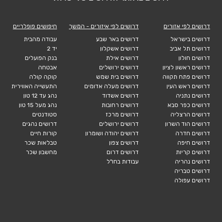
דרושים לפי אזורים
דרושים לפי איזורים - המשך
חיפושים פופלריים
דרושים בישראל
דרושים באר שבע
עבודה מהבית
דרושים תל אביב
דרושים אשקלון
יד 2
דרושים חולון
דרושים אילת
בנק הפועלים
דרושים ראשון לציון
דרושים ירושלים
אבטחה
דרושים פתח תקווה
דרושים בית שמש
קוקה קולה
דרושים ראש העין
דרושים מעלה אדומים
התעשייה האווירית
דרושים נתניה
דרושים אשדוד
נהג עד 12 טון
דרושים כפר סבא
דרושים רחובות
נהג מעל 15 טון
דרושים הרצליה
דרושים מרכז
סטודנטים
דרושים הוד השרון
דרושים ירושלים
דרושים נהגים
דרושים חדרה
דרושים יהודה ושומרון
קורות חיים
דרושים חיפה
דרושים צפון
טבלאות שכר
דרושים קריות
דרושים דרום
מחשבון שכר
דרושים נהריה
עבודות בחו"ל
דרושים טבריה
דרושים עפולה