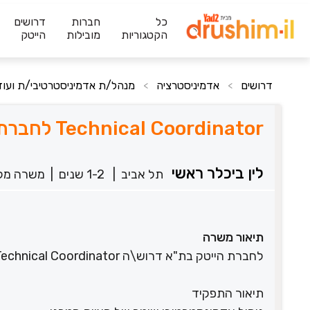
כל
חברות
דרושים
הקטגוריות
מובילות
הייטק
דרושים
אדמיניסטרציה
מנהל/ת אדמיניסטרטיבי/ת ועוד 2 תחומי
>
>
Technical Coordinator לחברת הייטק בת"א
לין ביכלר ראשי
תל אביב
|
1-2 שנים
|
משרה מל
תיאור משרה
לחברת הייטק בת"א דרוש\ה Technical Coordinator - קו רכבת! תנאים מעולים!!
תיאור התפקיד