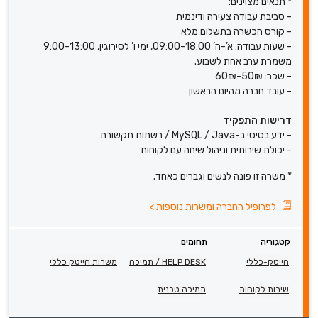
* תנאים מצוינים:
- סביבת עבודה צעירה ודינמית
- קורס הכשרה בתשלום מלא
- שעות עבודה: א’-ה’ 09:00-18:00, ימי ו’ לסירוגין, 9:00-13:00
משמרת ערב אחת לשבוע.
- שכר: 50₪-60₪
- עובד חברה מהיום הראשון
דרישות התפקיד
- ידע בסיסי ב-MySQL / Java / רשתות תקשורת
- יכולת שירותית וניהול שיחה עם לקוחות
* משרה זו פונה לנשים וגברים כאחד.
לפרופיל החברה ומשרות נוספות
>
קטגוריה
תחומים
הייטק-כללי
HELP DESK / תמיכה
משרות הייטק כללי
שירות לקוחות
תמיכה טכנית