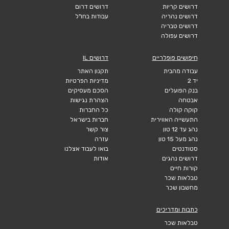
דרושים קריות
דרושים דרום
דרושים נהריה
עבודות בחו"ל
דרושים טבריה
דרושים עפולה
חיפושים פופלריים
דרושים IL
עבודה מהבית
תקנון האתר
יד 2
מדיניות הפרטיות
בנק הפועלים
הסכם מעסיקים
אבטחה
הצהרת נגישות
קוקה קולה
כל החברות
התעשייה האווירית
חברות בישראל
נהג עד 12 טון
צור קשר
נהג מעל 15 טון
עזרה
סטודנטים
בואו לעבוד אצלנו
דרושים נהגים
אודות
קורות חיים
טבלאות שכר
מחשבון שכר
כתבות ומדריכים
טבלאות שכר