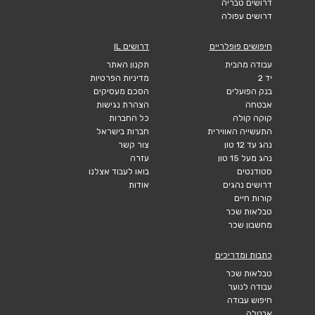
דרושים טבריה
דרושים עפולה
חיפושים פופלריים
דרושים IL
עבודה מהבית
תקנון האתר
יד 2
מדיניות הפרטיות
בנק הפועלים
הסכם מעסיקים
אבטחה
הצהרת נגישות
קוקה קולה
כל החברות
התעשייה האווירית
חברות בישראל
נהג עד 12 טון
צור קשר
נהג מעל 15 טון
עזרה
סטודנטים
בואו לעבוד אצלנו
דרושים נהגים
אודות
קורות חיים
טבלאות שכר
מחשבון שכר
כתבות ומדריכים
טבלאות שכר
עבודה לנוער
חיפוש עבודה
אבטלה