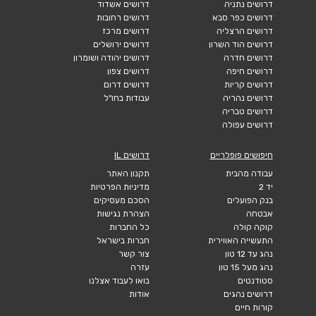
דרושים נתניה
דרושים אשדוד
דרושים כפר סבא
דרושים רחובות
דרושים הרצליה
דרושים מרכז
דרושים הוד השרון
דרושים ירושלים
דרושים חדרה
דרושים יהודה ושומרון
דרושים חיפה
דרושים צפון
דרושים קריות
דרושים דרום
דרושים נהריה
עבודות בחו"ל
דרושים טבריה
דרושים עפולה
חיפושים פופלריים
דרושים IL
עבודה מהבית
תקנון האתר
יד 2
מדיניות הפרטיות
בנק הפועלים
הסכם מעסיקים
אבטחה
הצהרת נגישות
קוקה קולה
כל החברות
התעשייה האווירית
חברות בישראל
נהג עד 12 טון
צור קשר
נהג מעל 15 טון
עזרה
סטודנטים
בואו לעבוד אצלנו
דרושים נהגים
אודות
קורות חיים