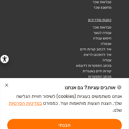
טבלאות שכר
מחשבון שכר
כתבות ומדריכים
טבלאות שכר
עבודה לנוער
חיפוש עבודה
אבטלה
איך לכתוב קורות חיים
איך להתכונן לראיון
עבודה
מכתב התפטרות לדוגמא
קורות חיים באנגלית
מכתב התפטרות
🍪 אוהבים עוגיות? גם אנחנו
אנחנו משתמשים בעוגיות (cookies) לשיפור חוויית הגלישה
שלך, הצגת הצעות מותאמות ועוד. כמפורט
במדיניות הפרטיות
שלנו.
הבנתי
דרושים IL - מגשימים 1, פתח תקווה. ליצירת קשר
לחץ כאן