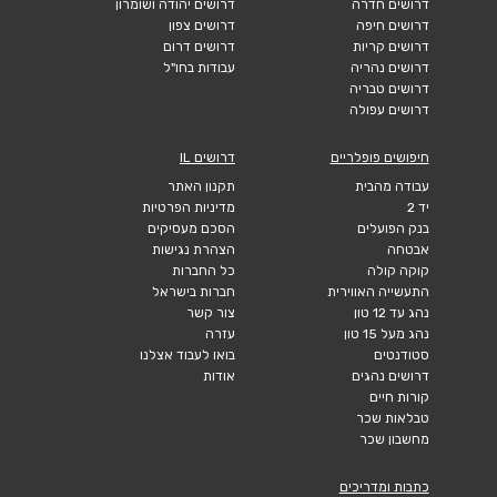
דרושים חדרה
דרושים יהודה ושומרון
דרושים חיפה
דרושים צפון
דרושים קריות
דרושים דרום
דרושים נהריה
עבודות בחו"ל
דרושים טבריה
דרושים עפולה
חיפושים פופלריים
דרושים IL
עבודה מהבית
תקנון האתר
יד 2
מדיניות הפרטיות
בנק הפועלים
הסכם מעסיקים
אבטחה
הצהרת נגישות
קוקה קולה
כל החברות
התעשייה האווירית
חברות בישראל
נהג עד 12 טון
צור קשר
נהג מעל 15 טון
עזרה
סטודנטים
בואו לעבוד אצלנו
דרושים נהגים
אודות
קורות חיים
טבלאות שכר
מחשבון שכר
כתבות ומדריכים