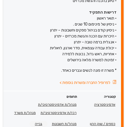
• סיוע בהכנה והגשת מכרזים
דרישות התפקיד
• תואר ראשון
• ניסיון של מינימום 10 שנים .
• ניסיון קודם בניהול ספקים וחשבונות – יתרון
• היכרות עם הכנה והגשת מכרזים - יתרון
• אנגלית ברמה טובה - יתרון
• יכולת עבודה עצמאית, סדר וארגון, לויאליות
• אחריות, ראש גדול, נכונות ללמידה
• זמינות למשרה מלאה בירושלים
* משרה זו פונה לנשים וגברים כאחד.
לפרופיל החברה ומשרות נוספות
>
קטגוריה
תחומים
אדמיניסטרציה
מנהל/ת אדמיניסטרטיבי/ת
רכז/ת אדמיניסטרטיבי/ת
מנהל/ת משרד
כספים / שוק ההון
מנהל/ת חשבונות
גבייה