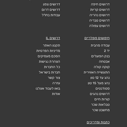
דרושים חיפה
דרושים צפון
דרושים קריות
דרושים דרום
דרושים נהריה
עבודות בחו"ל
דרושים טבריה
דרושים עפולה
חיפושים פופלריים
דרושים IL
עבודה מהבית
תקנון האתר
יד 2
מדיניות הפרטיות
בנק הפועלים
הסכם מעסיקים
אבטחה
הצהרת נגישות
קוקה קולה
כל החברות
התעשייה האווירית
חברות בישראל
נהג עד 12 טון
צור קשר
נהג מעל 15 טון
עזרה
סטודנטים
בואו לעבוד אצלנו
דרושים נהגים
אודות
קורות חיים
טבלאות שכר
מחשבון שכר
כתבות ומדריכים