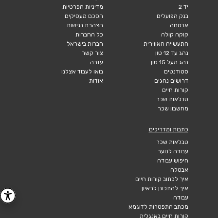
יד 2
מדיניות הפרטיות
בנק הפועלים
הסכם מעסיקים
אבטחה
הצהרת נגישות
קוקה קולה
כל החברות
התעשייה האווירית
חברות בישראל
נהג עד 12 טון
צור קשר
נהג מעל 15 טון
עזרה
סטודנטים
בואו לעבוד אצלנו
דרושים נהגים
אודות
קורות חיים
טבלאות שכר
מחשבון שכר
כתבות ומדריכים
טבלאות שכר
עבודה לנוער
חיפוש עבודה
אבטלה
איך לכתוב קורות חיים
איך להתכונן לראיון
עבודה
מכתב התפטרות לדוגמא
קורות חיים באנגלית