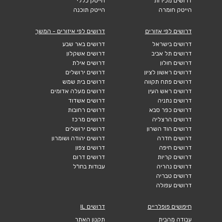
דרושים מכירות
הייטק כללי
הייטק חומרה
הייטק תוכנה
דרושים לפי אזורים
דרושים לפי איזורים - המשך
דרושים בישראל
דרושים באר שבע
דרושים תל אביב
דרושים אשקלון
דרושים חולון
דרושים אילת
דרושים ראשון לציון
דרושים ירושלים
דרושים פתח תקווה
דרושים בית שמש
דרושים ראש העין
דרושים מעלה אדומים
דרושים נתניה
דרושים אשדוד
דרושים כפר סבא
דרושים רחובות
דרושים הרצליה
דרושים מרכז
דרושים הוד השרון
דרושים ירושלים
דרושים חדרה
דרושים יהודה ושומרון
דרושים חיפה
דרושים צפון
דרושים קריות
דרושים דרום
דרושים נהריה
עבודות בחו"ל
דרושים טבריה
דרושים עפולה
חיפושים פופלריים
דרושים IL
עבודה מהבית
תקנון האתר