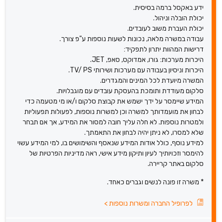
ידע באקסל ברמה בסיסית.
יכולת הובלה וניהול.
יכולת העברת משוב לעובדים.
עבודה במשרה מלאה, נכונות לשעות נוספות ע"פ צורך.
דרישות המהוות יתרון לתפקיד:
היכרות מערכות: גורו, אמדוקס, סאפ, JET.
היכרות וניסיון בעבודה עם מערכות ושירותי TV/ PS.
המשרה מיועדת לכל המינים והמגדרים.
סלקום מעודדת ותומכת בהעסקת עובדים עם מוגבלויות.
המידע שיימסר על ידך ישמש את קבוצת סלקום ו/או מי מטעמה כדי
לבחון את מועמדותך למשרה וכן למשרות נוספות, לפעולות תפעוליות
ולמטרות נוספות. לא חלה עליך חובה למסור את המידע, אך אם תבחר
שלא למסרו, לא ניתן יהיה לבחון את התאמתך.
למידע נוסף, כולל אודות המידע שנאסף והשימושים בו, למי המידע עשוי
להימסר וזכויותיך לעיון ותיקון מידע אישי, ראה מדיניות הפרטיות של
סלקום באתר קריירה.
* משרה זו פונה לנשים וגברים כאחד.
לפרופיל החברה ומשרות נוספות
>