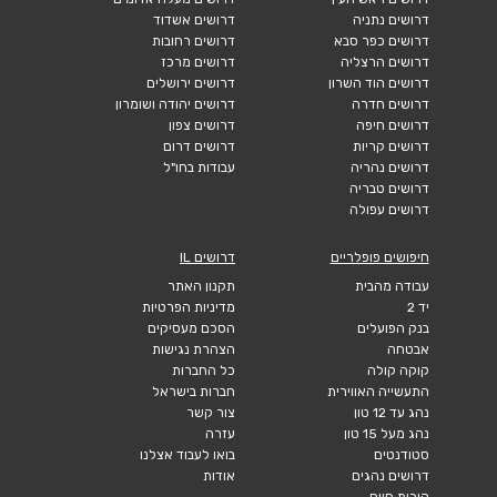
דרושים נתניה
דרושים אשדוד
דרושים כפר סבא
דרושים רחובות
דרושים הרצליה
דרושים מרכז
דרושים הוד השרון
דרושים ירושלים
דרושים חדרה
דרושים יהודה ושומרון
דרושים חיפה
דרושים צפון
דרושים קריות
דרושים דרום
דרושים נהריה
עבודות בחו"ל
דרושים טבריה
דרושים עפולה
חיפושים פופלריים
דרושים IL
עבודה מהבית
תקנון האתר
יד 2
מדיניות הפרטיות
בנק הפועלים
הסכם מעסיקים
אבטחה
הצהרת נגישות
קוקה קולה
כל החברות
התעשייה האווירית
חברות בישראל
נהג עד 12 טון
צור קשר
נהג מעל 15 טון
עזרה
סטודנטים
בואו לעבוד אצלנו
דרושים נהגים
אודות
קורות חיים