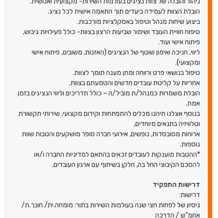
ניהול והובלה של צוות נציגים בעולמות השירות- מקצועית ואנושית.
הובלת הצוות לעמידה ביעדים תוך התאמה אישית לכל נציג.
ביצוע שיחות מנהל וטיפול באסקלציות מורכבות.
טיפוח חוויית העובד ושימור שביעות הרצון בצוות- כולל פעילויות גיבוש,
פיתוח אישי ועוד.
ליווי, חניכה ואימון שוטף של הנציגים (האזנות, משובים, פיתוח אישי
ומקצועי).
טיפול בנושאי פרט ורווחה ומתן מענה תומך לצוות.
אחריות על קליטת עובדים חדשים והטמעתם בצוות.
הובלת משמרות כמנהל/ת מוביל/ה – כולל תדריכים וליווי הנציגים בזמן
אמת.
בנוסף אצלנו תיהנו מכלים להתפתחות וקידום מקצועי, שירותי תקשורת
וטלוויזיה בתנאים מיוחדים,
ארוחות מסובסדות, נופשים, אירועי חברה סופר מושקעים והטבות שוות
נוספות.
*ההטבות מוענקות לעובדים זכאים בהתאם למדיניות החברה ו/או
להסכם הקיבוצי החל בה, חלקן בשיתוף עם ארגון העובדים.
דרישות התפקיד
דרישות:
ניסיון של לפחות חצי שנה בעולמות השירות בתור: מומחה.ית/ חונך.ת/
אחמ"ש / הדרכה