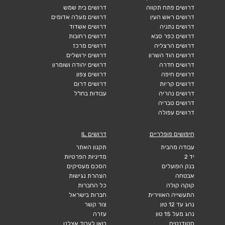
דרושים פתח תקווה
דרושים בית שמש
דרושים ראש העין
דרושים מעלה אדומים
דרושים נתניה
דרושים אשדוד
דרושים כפר סבא
דרושים רחובות
דרושים הרצליה
דרושים מרכז
דרושים הוד השרון
דרושים ירושלים
דרושים חדרה
דרושים יהודה ושומרון
דרושים חיפה
דרושים צפון
דרושים קריות
דרושים דרום
דרושים נהריה
עבודות בחו"ל
דרושים טבריה
דרושים עפולה
חיפושים פופלריים
דרושים IL
עבודה מהבית
תקנון האתר
יד 2
מדיניות הפרטיות
בנק הפועלים
הסכם מעסיקים
אבטחה
הצהרת נגישות
קוקה קולה
כל החברות
התעשייה האווירית
חברות בישראל
נהג עד 12 טון
צור קשר
נהג מעל 15 טון
עזרה
סטודנטים
בואו לעבוד אצלנו