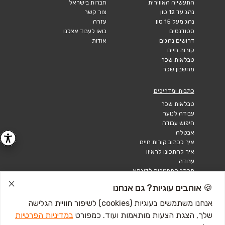
התעשייה האווירית
חברות בישראל
נהג עד 12 טון
צור קשר
נהג מעל 15 טון
עזרה
סטודנטים
בואו לעבוד אצלנו
דרושים נהגים
אודות
קורות חיים
טבלאות שכר
מחשבון שכר
כתבות ומדריכים
טבלאות שכר
עבודה לנוער
חיפוש עבודה
אבטלה
איך לכתוב קורות חיים
איך להתכונן לראיון
עבודה
מכתב התפטרות לדוגמא
קורות חיים באנגלית
🍪 אוהבים עוגיות? גם אנחנו
מכתב התפטרות
אנחנו משתמשים בעוגיות (cookies) לשיפור חוויית הגלישה
שלך, הצגת הצעות מותאמות ועוד. כמפורט
במדיניות הפרטיות