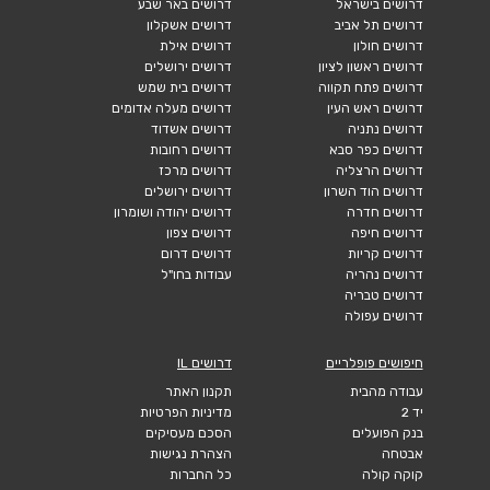
דרושים בישראל
דרושים באר שבע
דרושים תל אביב
דרושים אשקלון
דרושים חולון
דרושים אילת
דרושים ראשון לציון
דרושים ירושלים
דרושים פתח תקווה
דרושים בית שמש
דרושים ראש העין
דרושים מעלה אדומים
דרושים נתניה
דרושים אשדוד
דרושים כפר סבא
דרושים רחובות
דרושים הרצליה
דרושים מרכז
דרושים הוד השרון
דרושים ירושלים
דרושים חדרה
דרושים יהודה ושומרון
דרושים חיפה
דרושים צפון
דרושים קריות
דרושים דרום
דרושים נהריה
עבודות בחו"ל
דרושים טבריה
דרושים עפולה
חיפושים פופלריים
דרושים IL
עבודה מהבית
תקנון האתר
יד 2
מדיניות הפרטיות
בנק הפועלים
הסכם מעסיקים
אבטחה
הצהרת נגישות
קוקה קולה
כל החברות