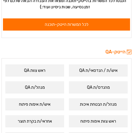
הכנסו לכל המשרות בהייטק-תוכנה ומצאו את העבודה הבאה שלכם לפי
זמן נסיעה, שנות ניסיון ועוד:)
לכל המשרות הייטק-תוכנה
הייטק-QA
איש/ת / הנדסאי/ת QA
ראש צוות QA
מהנדס/ת QA
מנהל/ת QA
מנהל/ת הבטחת איכות
איש/ת אימות פיתוח
ראש צוות אימות פיתוח
אחראי/ת בקרת תוצר