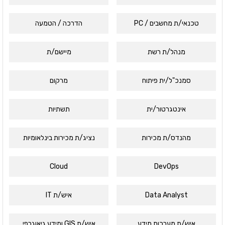
טכנאי/ת מחשבים / PC
הדרכה / הטמעה
מנהל/ת רשת
מיישם/ת
סמנכ"ל/ית פיתוח
מרקום
אינטגרטור/ית
תשתיות
מהנדס/ת מכירות
נציג/ת מכירות בינלאומיות
Cloud
DevOps
Data Analyst
איש/ת IT
איש/ת מערכות מידע
איש/ת GIS ומידע גיאוגרפי